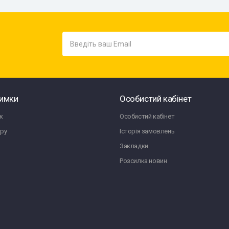
римки
Особистий кабінет
к
Особистий кабінет
ру
Історія замовлень
Закладки
Розсилка новин