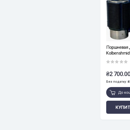
Поршневая Д
Kolbenshmid
₴2 700.00
Без податку: ₴2
До ко
КУПИТ