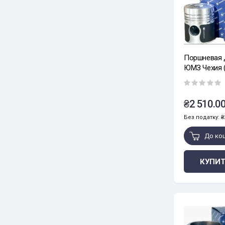
Поршневая 
ЮМЗ Чехия (
black edition
₴2 510.00
Без податку: ₴2
До ко
КУПИТ