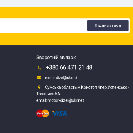
Зворотній зв'язок
+380 66 471 21 48
motor-dizel@ukr.net
Сумська область м.Конотоп 4пер.Успенсько-
Троїцької 5А
email: motor-dizel@ukr.net