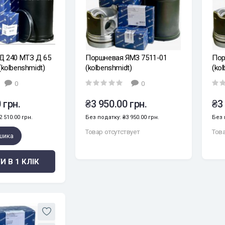
Д 240 МТЗ Д 65
Поршневая ЯМЗ 7511-01
Пор
kolbenshmidt)
(kolbenshmidt)
(ko
0
0
 грн.
₴3 950.00 грн.
₴3
 510.00 грн.
Без податку: ₴3 950.00 грн.
Без 
Товар отсутствует
Това
шика
И В 1 КЛІК