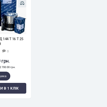
 144 Т 16 Т 25
t
0
 грн.
 700.00 грн.
шика
И В 1 КЛІК