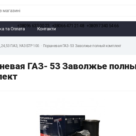
+38096 633 00 23
+38066 471 21 48
+38097 340 54 66
ка та Оплата
Контакти
,24,53 ПАЗ, УАЗ БТР 100.
Поршневая ГАЗ- 53 Заволжье полный комплект
невая ГАЗ- 53 Заволжье полн
лект