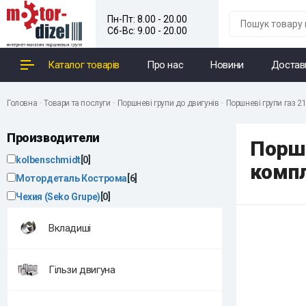
Пн-Пт: 8.00 - 20.00
Сб-Вс: 9.00 - 20.00
Каталог товарів
Про нас
Новини
Достав
Головна
Товари та послуги
Поршневі групи до двигунів
Поршневі групи газ 21
Производители
Порш
kolbenschmidt
[0]
комп
Мотордеталь Кострома
[6]
Чехия (Seko Grupe)
[0]
Вкладиші
Гільзи двигуна