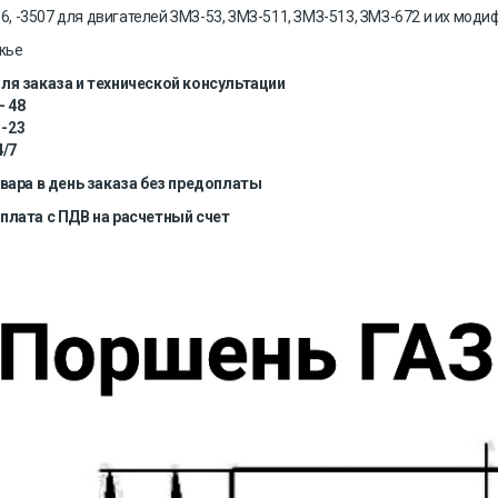
66, -3507 для двигателей ЗМЗ-53, ЗМЗ-511, ЗМЗ-513, ЗМЗ-672 и их мод
жье
я заказа и технической консультации
- 48
 -23
/7
вара в день заказа без предоплаты
лата с ПДВ на расчетный счет