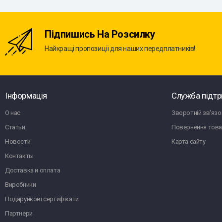
Підпишись На Розсилку
Найкращі пропозиції для наших передплатників!
Інформація
Служба підт
О нас
Зворотній зв'язо
Статьи
Повернення това
Новости
Карта сайту
Контакты
Доставка и оплата
Виробники
Подарункові сертифікати
Партнери