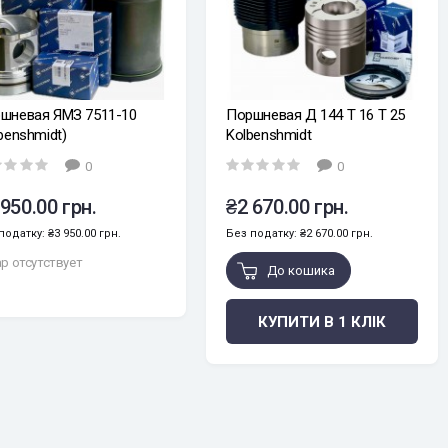
шневая ЯМЗ 7511-10
Поршневая Д 144 Т 16 Т 25
lbenshmidt)
Kolbenshmidt
0
0
 950.00 грн.
₴2 670.00 грн.
податку: ₴3 950.00 грн.
Без податку: ₴2 670.00 грн.
р отсутствует
До кошика
КУПИТИ В 1 КЛІК