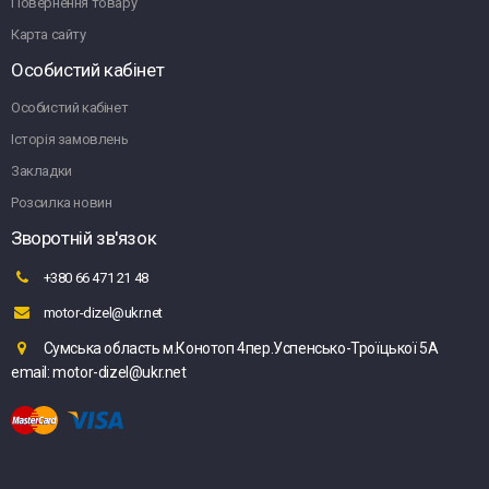
Повернення товару
Карта сайту
Особистий кабінет
Особистий кабінет
Історія замовлень
Закладки
Розсилка новин
Зворотній зв'язок
+380 66 471 21 48
motor-dizel@ukr.net
Сумська область м.Конотоп 4пер.Успенсько-Троїцької 5А
email: motor-dizel@ukr.net