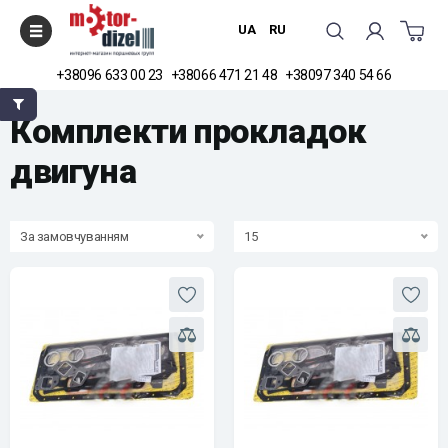
UA
RU
+38096 633 00 23
+38066 471 21 48
+38097 340 54 66
Головна
Комплекти прокладок двигуна
Комплекти прокладок
двигуна
За замовчуванням
15