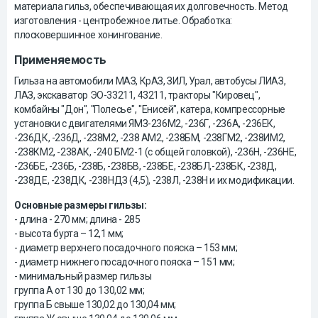
материала гильз, обеспечивающая их долговечность. Метод
изготовления - центробежное литье. Обработка:
плосковершинное хонингование.
Применяемость
Гильза на автомобили МАЗ, КрАЗ, ЗИЛ, Урал, автобусы ЛИАЗ,
ЛАЗ, экскаватор ЭО-33211, 43211, тракторы "Кировец",
комбайны "Дон", "Полесье", "Енисей", катера, компрессорные
установки с двигателями ЯМЗ-236М2, -236Г, -236А, -236ЕК,
-236ДК, -236Д, -238М2, -238 АМ2, -238БМ, -238ГМ2, -238ИМ2,
-238КМ2, -238АК, -240 БМ2-1 (с общей головкой), -236Н, -236НЕ,
-236БЕ, -236Б, -238Б, -238БВ, -238БЕ, -238БЛ,-238БК, -238Д,
-238ДЕ, -238ДК, -238НДЗ (4,5), -238Л, -238Н и их модификации.
Основные размеры гильзы:
- длина - 270 мм; длина - 285
- высота бурта – 12,1 мм;
- диаметр верхнего посадочного пояска – 153 мм;
- диаметр нижнего посадочного пояска – 151 мм;
- минимальный размер гильзы
группа А от 130 до 130,02 мм;
группа Б свыше 130,02 до 130,04 мм;