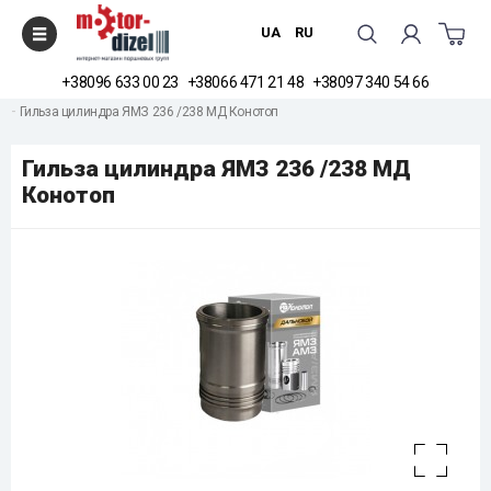
UA
RU
+38096 633 00 23
+38066 471 21 48
+38097 340 54 66
Головна
Товари та послуги
Гільзи двигуна
Гильза цилиндра ЯМЗ 236 /238 МД Конотоп
Гильза цилиндра ЯМЗ 236 /238 МД
Конотоп