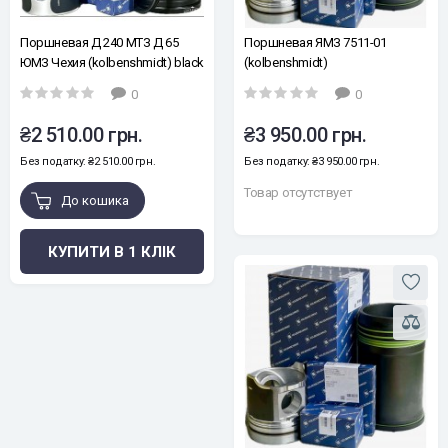
Поршневая Д 240 МТЗ Д 65
Поршневая ЯМЗ 7511-01
ЮМЗ Чехия (kolbenshmidt) black
(kolbenshmidt)
edition
0
0
₴2 510.00 грн.
₴3 950.00 грн.
Без податку: ₴2 510.00 грн.
Без податку: ₴3 950.00 грн.
Товар отсутствует
До кошика
КУПИТИ В 1 КЛІК