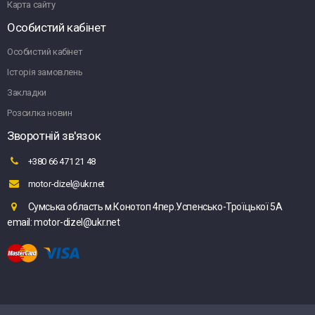
Карта сайту
Особистий кабінет
Особистий кабінет
Історія замовлень
Закладки
Розсилка новин
Зворотній зв'язок
+380 66 471 21 48
motor-dizel@ukr.net
Сумська область м.Конотоп 4пер.Успенсько-Троїцької 5А
email: motor-dizel@ukr.net