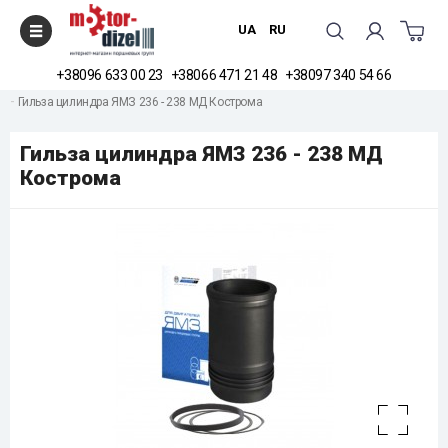
UA
RU
+38096 633 00 23
+38066 471 21 48
+38097 340 54 66
Головна
Товари та послуги
Гільзи двигуна
Гильза цилиндра ЯМЗ 236 - 238 МД Кострома
Гильза цилиндра ЯМЗ 236 - 238 МД
Кострома