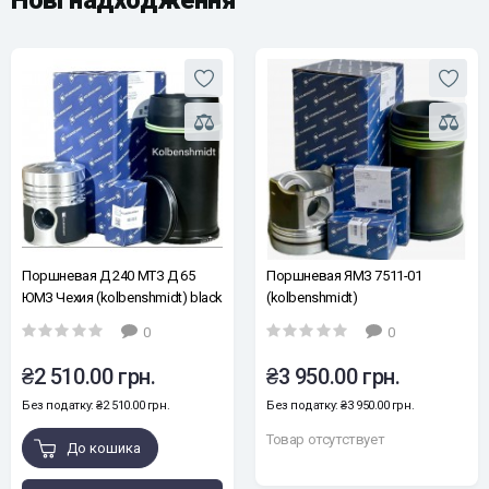
Нові надходження
Поршневая Д 240 МТЗ Д 65
Поршневая ЯМЗ 7511-01
ЮМЗ Чехия (kolbenshmidt) black
(kolbenshmidt)
edition
0
0
₴2 510.00 грн.
₴3 950.00 грн.
Без податку: ₴2 510.00 грн.
Без податку: ₴3 950.00 грн.
Товар отсутствует
До кошика