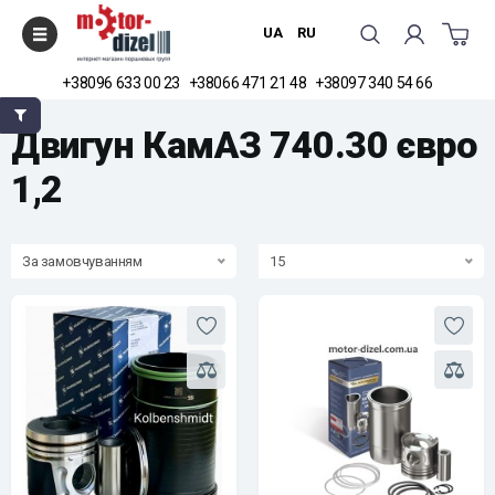
UA
RU
+38096 633 00 23
+38066 471 21 48
+38097 340 54 66
Головна
Поршневі групи до двигунів
Двигун КамАЗ 740.30 євро 1,2
Двигун КамАЗ 740.30 євро
1,2
За замовчуванням
15