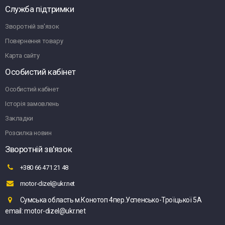
Служба підтримки
Зворотній зв'язок
Повернення товару
Карта сайту
Особистий кабінет
Особистий кабінет
Історія замовлень
Закладки
Розсилка новин
Зворотній зв'язок
+380 66 471 21 48
motor-dizel@ukr.net
Сумська область м.Конотоп 4пер.Успенсько-Троїцької 5А
email: motor-dizel@ukr.net