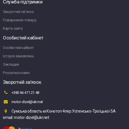
Служба підтримки
Зворотній зв'язок
Повернення товару
Карта сайту
Особистий кабінет
Особистий кабінет
Історія замовлень
Закладки
Розсилка новин
Зворотній зв'язок
+380 66 471 21 48
motor-dizel@ukr.net
Сумська область м.Конотоп 4пер.Успенсько-Троїцької 5А
email: motor-dizel@ukr.net