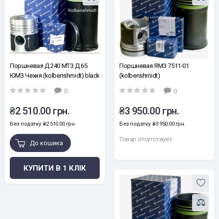
Поршневая Д 240 МТЗ Д 65
Поршневая ЯМЗ 7511-01
ЮМЗ Чехия (kolbenshmidt) black
(kolbenshmidt)
edition
0
0
₴2 510.00 грн.
₴3 950.00 грн.
Без податку: ₴2 510.00 грн.
Без податку: ₴3 950.00 грн.
Товар отсутствует
До кошика
КУПИТИ В 1 КЛІК